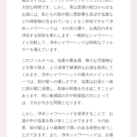
風呂タイムは、リラックスやリフレッシュのために
大切な時間です。しかし、実は普通の蛇口から出る
お湯には、私たちの肌や髪に悪影響を及ぼす塩素な
どの残留物が含まれていることをご存知ですか？浄
水シャワーヘッドは、その名の通り、お風呂の水を
浄化する役割を果たします。一般的なシャワーヘッ
ドと比較して、浄水シャワーヘッドは特殊なフィル
ターを備えています。
このフィルターは、塩素や重金属、微小な浮遊物な
どを取り除き、より清潔で健康的なお湯を提供して
くれます。浄水シャワーヘッドの最大のメリットの
一つは、肌や髪への優しさです。塩素はお湯と一緒
に肌や髪に浸透し、乾燥や刺激を引き起こすことが
あります。特に敏感肌の方や乾燥肌の方にとって
は、それが大きな問題となります。
しかし、浄水シャワーヘッドを使用することで、お
湯の中の塩素を取り除くことができます。その結
果、肌や髪はより健康的で潤いのある状態を保つこ
とができます。また、浄水シャワーヘッドは、お湯