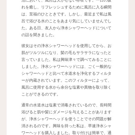
活において、風呂は欠かせない存在です。
一日の疲
れを癒し、リフレッシュするために風呂に入る瞬間
は、至福のひとときです。しかし、最近まで私は風
呂で浴びる水のことをあまり気にしていませんでし
た。ある日、友人から浄水シャワーヘッドについて
の話を聞きました。
彼女はその浄水シャワーヘッドを使用してから、お
肌がツルツルになり、髪の毛もサラサラになったと
言っていました。私は興味津々で調べてみることに
しました。浄水シャワーヘッドには、ごく一般的な
シャワーヘッドと比べて水道水を浄化するフィルタ
ーが内蔵されています。このフィルターによって、
風呂に使用する水から余分な塩素や異物を取り除く
ことができるのです。
通常の水道水は塩素で消毒されているので、長時間
浴びると肌や髪にダメージを与えることがあります
が、浄水シャワーヘッドを使うことでその問題が解
消されるのです。興味を持った私は、早速浄水シャ
ワーヘッドを購入しました。取り付けは簡単で、通